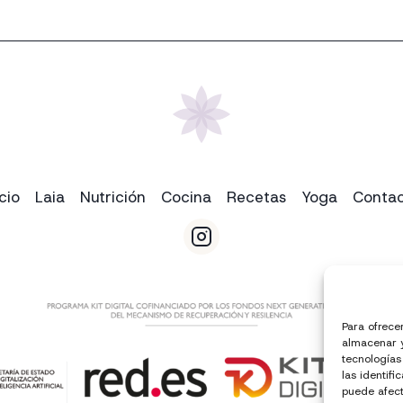
icio
Laia
Nutrición
Cocina
Recetas
Yoga
Conta
Para ofrece
almacenar y
tecnologías
las identifi
puede afect