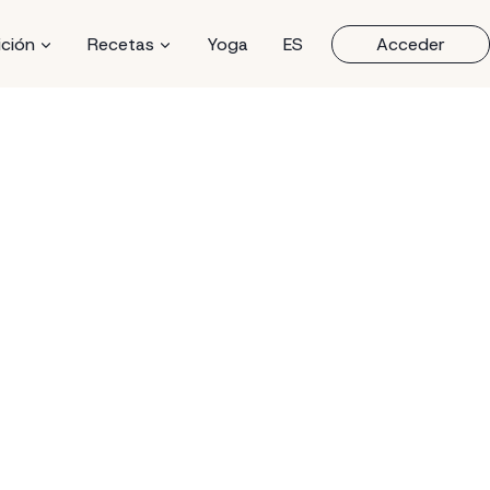
ición
Recetas
Yoga
ES
Acceder