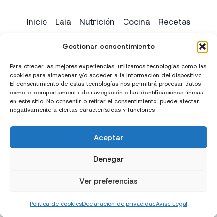
Inicio
Laia
Nutrición
Cocina
Recetas
Yoga
Contacto
Gestionar consentimiento
Para ofrecer las mejores experiencias, utilizamos tecnologías como las
cookies para almacenar y/o acceder a la información del dispositivo.
El consentimiento de estas tecnologías nos permitirá procesar datos
como el comportamiento de navegación o las identificaciones únicas
en este sitio. No consentir o retirar el consentimiento, puede afectar
negativamente a ciertas características y funciones.
Aceptar
Creado con
y
por
El Chico del Marketing
Denegar
Política de privacidad
Política de cookies (UE)
Ver preferencias
Términos y condiciones
Declaración de accesibilidad
Política de cookies
Declaración de privacidad
Aviso Legal
Aviso Legal