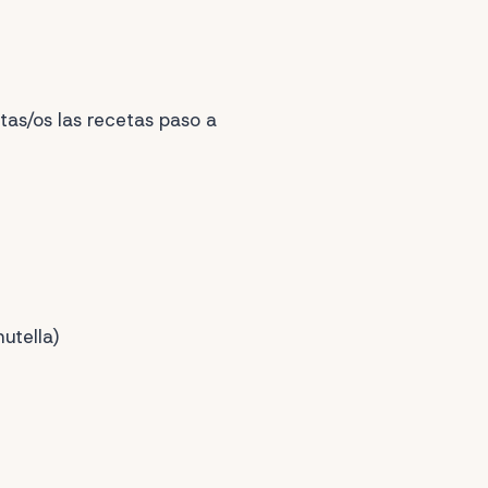
as/os las recetas paso a
utella)