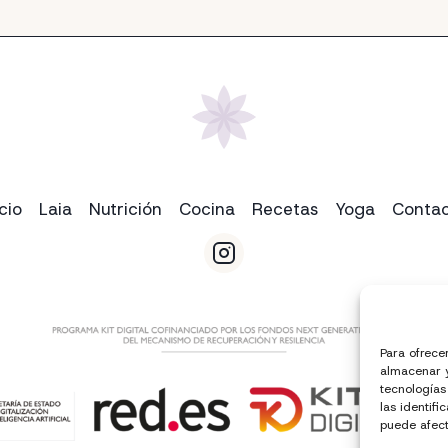
icio
Laia
Nutrición
Cocina
Recetas
Yoga
Conta
Para ofrece
almacenar y
tecnologías
las identifi
puede afect