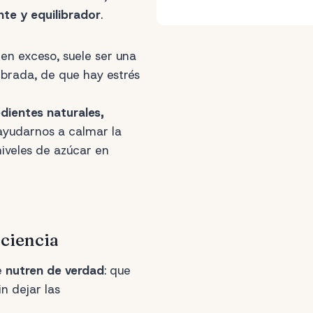
nte y equilibrador
.
n exceso, suele ser una
ibrada, de que hay estrés
edientes naturales,
ayudarnos a calmar la
iveles de azúcar en
nciencia
e
nutren de verdad
: que
in dejar las