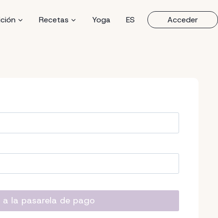
ición
Recetas
Yoga
ES
Acceder