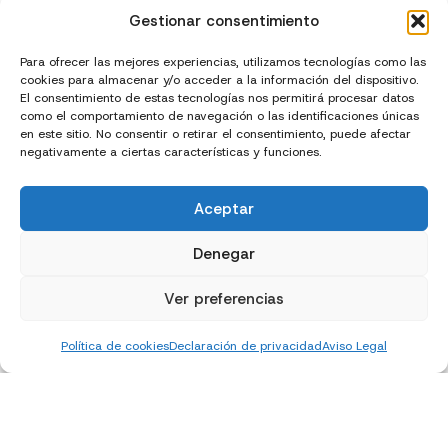
Gestionar consentimiento
Para ofrecer las mejores experiencias, utilizamos tecnologías como las
cookies para almacenar y/o acceder a la información del dispositivo.
El consentimiento de estas tecnologías nos permitirá procesar datos
Inicio
Laia
Nutrición
Cocina
Recetas
como el comportamiento de navegación o las identificaciones únicas
en este sitio. No consentir o retirar el consentimiento, puede afectar
negativamente a ciertas características y funciones.
Yoga
Contacto
Aceptar
Denegar
Ver preferencias
Política de cookies
Declaración de privacidad
Aviso Legal
Creado con
y
por
El Chico del Marketing
Política de privacidad
Política de cookies (UE)