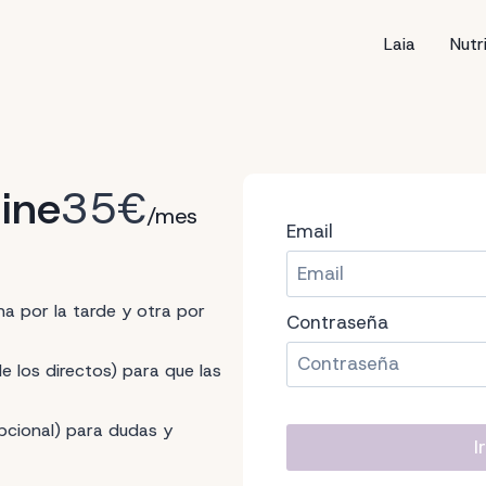
Laia
Nutr
ine
35€
/mes
Email
a por la tarde y otra por
Contraseña
 los directos) para que las
cional) para dudas y