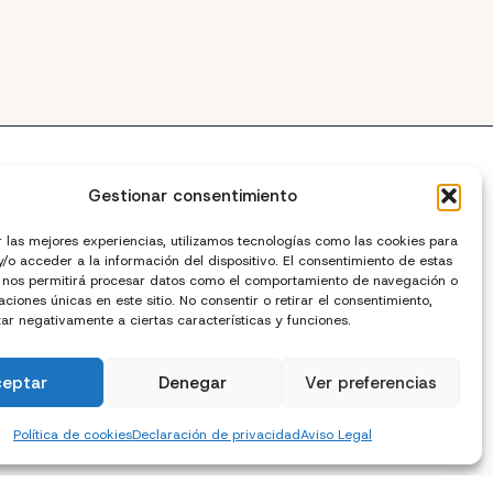
Gestionar consentimiento
r las mejores experiencias, utilizamos tecnologías como las cookies para
/o acceder a la información del dispositivo. El consentimiento de estas
 nos permitirá procesar datos como el comportamiento de navegación o
caciones únicas en este sitio. No consentir o retirar el consentimiento,
cto
ar negativamente a ciertas características y funciones.
ceptar
Denegar
Ver preferencias
Política de cookies
Declaración de privacidad
Aviso Legal