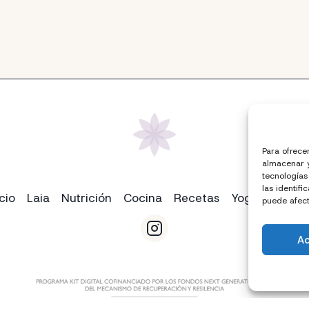
Para ofrece
almacenar y
tecnologías
las identifi
icio
Laia
Nutrición
Cocina
Recetas
Yoga
Conta
puede afect
A