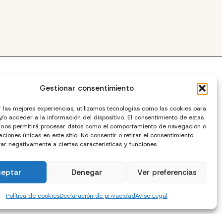
Gestionar consentimiento
r las mejores experiencias, utilizamos tecnologías como las cookies para
/o acceder a la información del dispositivo. El consentimiento de estas
 nos permitirá procesar datos como el comportamiento de navegación o
caciones únicas en este sitio. No consentir o retirar el consentimiento,
cto
ar negativamente a ciertas características y funciones.
ceptar
Denegar
Ver preferencias
Política de cookies
Declaración de privacidad
Aviso Legal