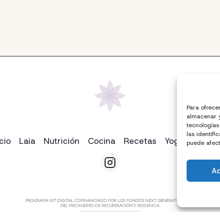
Para ofrece
almacenar y
tecnologías
las identifi
icio
Laia
Nutrición
Cocina
Recetas
Yoga
Conta
puede afect
A