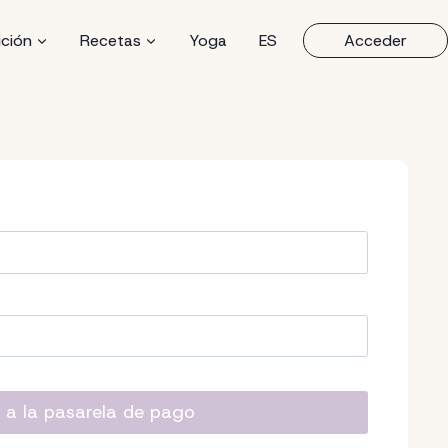
ición
Recetas
Yoga
ES
Acceder