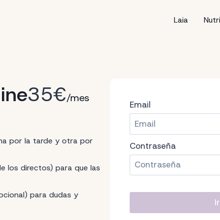
Laia
Nutr
ine
35€
/mes
Email
a por la tarde y otra por
Contraseña
 los directos) para que las
cional) para dudas y