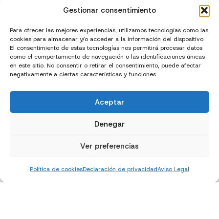
Gestionar consentimiento
Para ofrecer las mejores experiencias, utilizamos tecnologías como las
cookies para almacenar y/o acceder a la información del dispositivo.
El consentimiento de estas tecnologías nos permitirá procesar datos
Inicio
Laia
Nutrición
Cocina
Recetas
como el comportamiento de navegación o las identificaciones únicas
en este sitio. No consentir o retirar el consentimiento, puede afectar
negativamente a ciertas características y funciones.
Yoga
Contacto
Aceptar
Denegar
Ver preferencias
Política de cookies
Declaración de privacidad
Aviso Legal
Creado con
y
por
El Chico del Marketing
Política de privacidad
Política de cookies (UE)