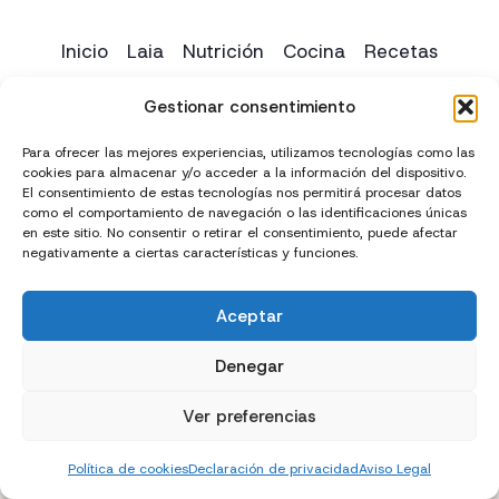
Inicio
Laia
Nutrición
Cocina
Recetas
Yoga
Contacto
Gestionar consentimiento
Para ofrecer las mejores experiencias, utilizamos tecnologías como las
cookies para almacenar y/o acceder a la información del dispositivo.
El consentimiento de estas tecnologías nos permitirá procesar datos
como el comportamiento de navegación o las identificaciones únicas
en este sitio. No consentir o retirar el consentimiento, puede afectar
negativamente a ciertas características y funciones.
Aceptar
Creado con
y
por
El Chico del Marketing
Denegar
Política de privacidad
Política de cookies (UE)
Ver preferencias
Términos y condiciones
Declaración de accesibilidad
Política de cookies
Declaración de privacidad
Aviso Legal
Aviso Legal