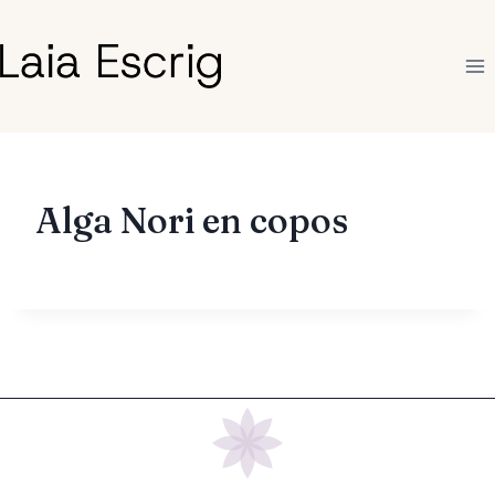
Saltar
al
contenido
Alga Nori en copos