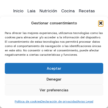
Inicio
Laia
Nutrición
Cocina
Recetas
Yoga
Contacto
Gestionar consentimiento
Para ofrecer las mejores experiencias, utilizamos tecnologías como las
cookies para almacenar y/o acceder a la información del dispositivo.
El consentimiento de estas tecnologías nos permitirá procesar datos
como el comportamiento de navegación o las identificaciones únicas
en este sitio. No consentir o retirar el consentimiento, puede afectar
negativamente a ciertas características y funciones.
Aceptar
Creado con
y
por
El Chico del Marketing
Denegar
Política de privacidad
Política de cookies (UE)
Ver preferencias
Términos y condiciones
Declaración de accesibilidad
Política de cookies
Declaración de privacidad
Aviso Legal
Aviso Legal