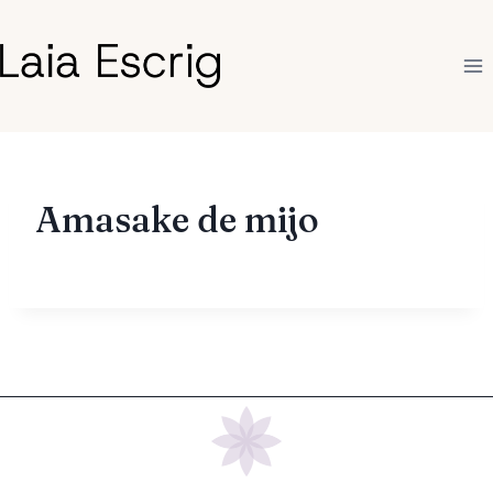
Saltar
al
contenido
Amasake de mijo