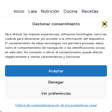
Inicio
Laia
Nutrición
Cocina
Recetas
Yoga
Contacto
Gestionar consentimiento
Para ofrecer las mejores experiencias, utilizamos tecnologías como las
cookies para almacenar y/o acceder a la información del dispositivo.
El consentimiento de estas tecnologías nos permitirá procesar datos
como el comportamiento de navegación o las identificaciones únicas
en este sitio. No consentir o retirar el consentimiento, puede afectar
negativamente a ciertas características y funciones.
Aceptar
Creado con
y
por
El Chico del Marketing
Denegar
Política de privacidad
Política de cookies (UE)
Ver preferencias
Términos y condiciones
Declaración de accesibilidad
Política de cookies
Declaración de privacidad
Aviso Legal
Aviso Legal