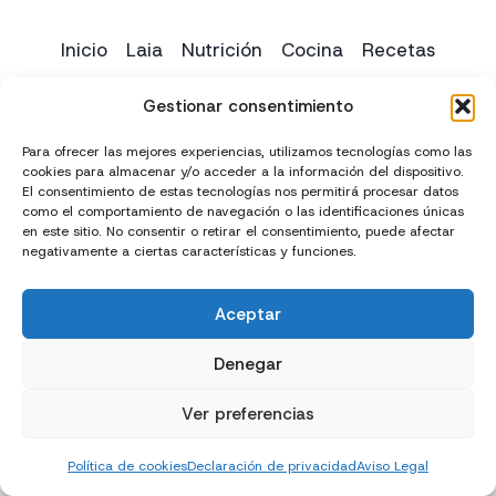
Inicio
Laia
Nutrición
Cocina
Recetas
Yoga
Contacto
Gestionar consentimiento
Para ofrecer las mejores experiencias, utilizamos tecnologías como las
cookies para almacenar y/o acceder a la información del dispositivo.
El consentimiento de estas tecnologías nos permitirá procesar datos
como el comportamiento de navegación o las identificaciones únicas
en este sitio. No consentir o retirar el consentimiento, puede afectar
negativamente a ciertas características y funciones.
Aceptar
Creado con
y
por
El Chico del Marketing
Denegar
Política de privacidad
Política de cookies (UE)
Ver preferencias
Términos y condiciones
Declaración de accesibilidad
Política de cookies
Declaración de privacidad
Aviso Legal
Aviso Legal