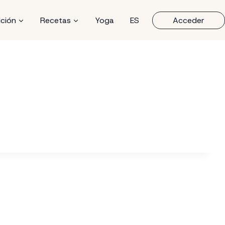
ición
Recetas
Yoga
ES
Acceder