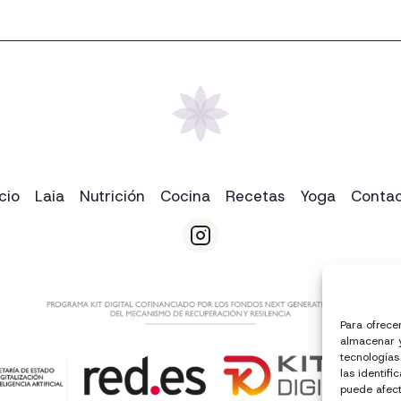
icio
Laia
Nutrición
Cocina
Recetas
Yoga
Conta
Para ofrece
almacenar y
tecnologías
las identifi
puede afect