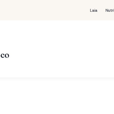
Laia
Nutr
oco