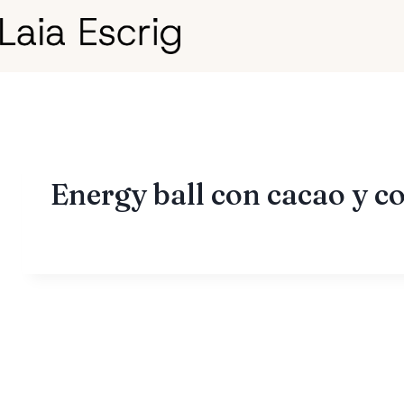
Saltar
al
contenido
Energy ball con cacao y c