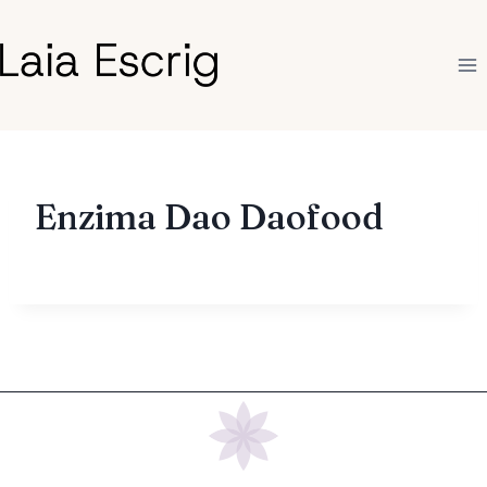
Saltar
al
contenido
Enzima Dao Daofood