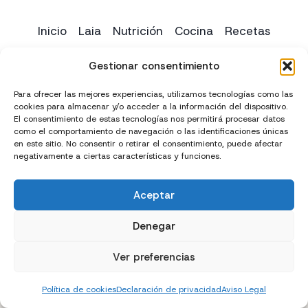
Inicio
Laia
Nutrición
Cocina
Recetas
Yoga
Contacto
Gestionar consentimiento
Para ofrecer las mejores experiencias, utilizamos tecnologías como las
cookies para almacenar y/o acceder a la información del dispositivo.
El consentimiento de estas tecnologías nos permitirá procesar datos
como el comportamiento de navegación o las identificaciones únicas
en este sitio. No consentir o retirar el consentimiento, puede afectar
negativamente a ciertas características y funciones.
Aceptar
Creado con
y
por
El Chico del Marketing
Denegar
Política de privacidad
Política de cookies (UE)
Ver preferencias
Términos y condiciones
Declaración de accesibilidad
Política de cookies
Declaración de privacidad
Aviso Legal
Aviso Legal