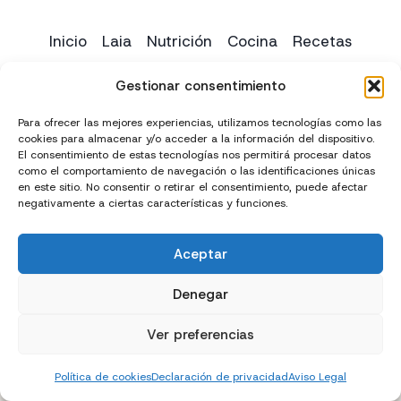
Inicio
Laia
Nutrición
Cocina
Recetas
Yoga
Contacto
Gestionar consentimiento
Para ofrecer las mejores experiencias, utilizamos tecnologías como las
cookies para almacenar y/o acceder a la información del dispositivo.
El consentimiento de estas tecnologías nos permitirá procesar datos
como el comportamiento de navegación o las identificaciones únicas
en este sitio. No consentir o retirar el consentimiento, puede afectar
negativamente a ciertas características y funciones.
Aceptar
Creado con
y
por
El Chico del Marketing
Denegar
Política de privacidad
Política de cookies (UE)
Ver preferencias
Términos y condiciones
Declaración de accesibilidad
Política de cookies
Declaración de privacidad
Aviso Legal
Aviso Legal