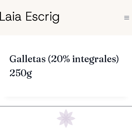
Saltar
al
contenido
Galletas (20% integrales)
250g