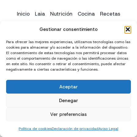
Inicio
Laia
Nutrición
Cocina
Recetas
Yoga
Contacto
Gestionar consentimiento
Para ofrecer las mejores experiencias, utilizamos tecnologías como las
cookies para almacenar y/o acceder a la información del dispositivo.
El consentimiento de estas tecnologías nos permitirá procesar datos
como el comportamiento de navegación o las identificaciones únicas
en este sitio. No consentir o retirar el consentimiento, puede afectar
negativamente a ciertas características y funciones.
Aceptar
Creado con
y
por
El Chico del Marketing
Denegar
Política de privacidad
Política de cookies (UE)
Ver preferencias
Términos y condiciones
Declaración de accesibilidad
Política de cookies
Declaración de privacidad
Aviso Legal
Aviso Legal