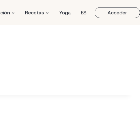
ición
Recetas
Yoga
ES
Acceder