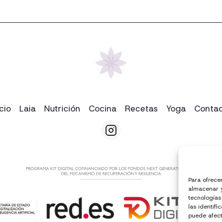
icio
Laia
Nutrición
Cocina
Recetas
Yoga
Conta
Para ofrece
almacenar y
tecnologías
las identifi
puede afect