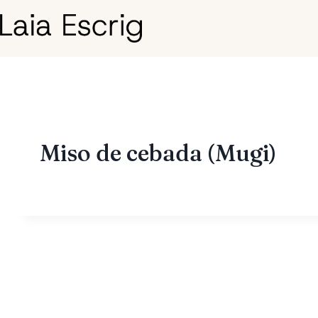
Saltar
al
contenido
Miso de cebada (Mugi)