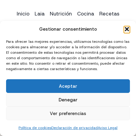
Inicio
Laia
Nutrición
Cocina
Recetas
Yoga
Contacto
Gestionar consentimiento
Para ofrecer las mejores experiencias, utilizamos tecnologías como las
cookies para almacenar y/o acceder a la información del dispositivo.
El consentimiento de estas tecnologías nos permitirá procesar datos
como el comportamiento de navegación o las identificaciones únicas
en este sitio. No consentir o retirar el consentimiento, puede afectar
negativamente a ciertas características y funciones.
Aceptar
Creado con
y
por
El Chico del Marketing
Denegar
Política de privacidad
Política de cookies (UE)
Ver preferencias
Términos y condiciones
Declaración de accesibilidad
Política de cookies
Declaración de privacidad
Aviso Legal
Aviso Legal