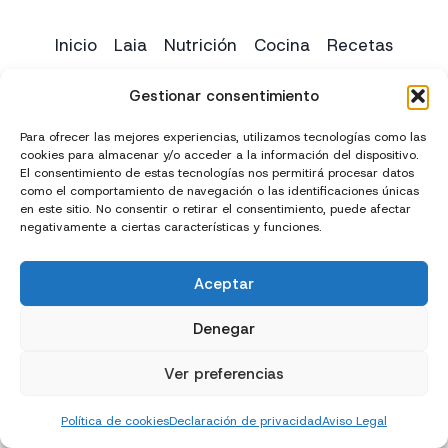
Inicio
Laia
Nutrición
Cocina
Recetas
Yoga
Contacto
Gestionar consentimiento
Para ofrecer las mejores experiencias, utilizamos tecnologías como las
cookies para almacenar y/o acceder a la información del dispositivo.
El consentimiento de estas tecnologías nos permitirá procesar datos
como el comportamiento de navegación o las identificaciones únicas
en este sitio. No consentir o retirar el consentimiento, puede afectar
negativamente a ciertas características y funciones.
Aceptar
Creado con
y
por
El Chico del Marketing
Denegar
Política de privacidad
Política de cookies (UE)
Ver preferencias
Términos y condiciones
Declaración de accesibilidad
Política de cookies
Declaración de privacidad
Aviso Legal
Aviso Legal