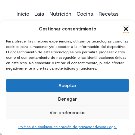
Inicio
Laia
Nutrición
Cocina
Recetas
Yoga
Contacto
Gestionar consentimiento
Para ofrecer las mejores experiencias, utilizamos tecnologías como las
cookies para almacenar y/o acceder a la información del dispositivo.
El consentimiento de estas tecnologías nos permitirá procesar datos
como el comportamiento de navegación o las identificaciones únicas
en este sitio. No consentir o retirar el consentimiento, puede afectar
negativamente a ciertas características y funciones.
Aceptar
Creado con
y
por
El Chico del Marketing
Denegar
Política de privacidad
Política de cookies (UE)
Ver preferencias
Términos y condiciones
Declaración de accesibilidad
Política de cookies
Declaración de privacidad
Aviso Legal
Aviso Legal