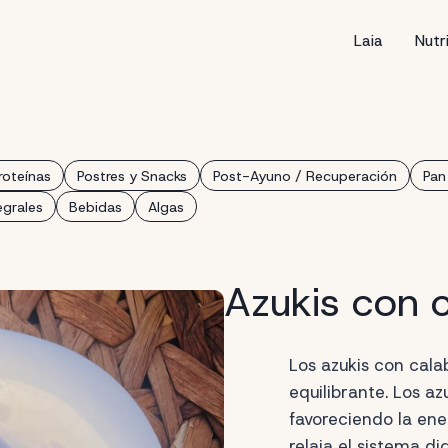
Laia
Nutr
roteínas
Postres y Snacks
Post-Ayuno / Recuperación
Pan
egrales
Bebidas
Algas
Azukis con 
Los azukis con cala
equilibrante. Los az
favoreciendo la ene
relaja el sistema di