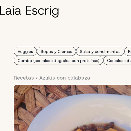
Saltar
al
contenido
Veggies
Sopas y Cremas
Salsa y condimentos
P
Combo (cereales integrales con proteínas)
Cereales int
Recetas
Azukis con calabaza