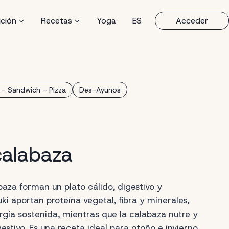
ición
Recetas
Yoga
ES
Acceder
 – Sandwich – Pizza
Des-Ayunos
calabaza
baza forman un plato cálido, digestivo y
uki aportan proteína vegetal, fibra y minerales,
rgía sostenida, mientras que la calabaza nutre y
gestivo. Es una receta ideal para otoño e invierno,