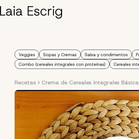
Saltar
al
contenido
Veggies
Sopas y Cremas
Salsa y condimentos
P
Combo (cereales integrales con proteínas)
Cereales int
Recetas
Crema de Cereales Integrales Básica