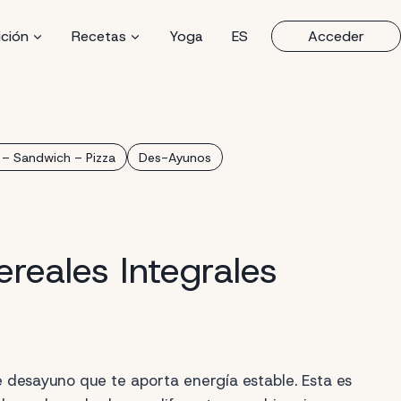
ición
Recetas
Yoga
ES
Acceder
 – Sandwich – Pizza
Des-Ayunos
reales Integrales
desayuno que te aporta energía estable. Esta es