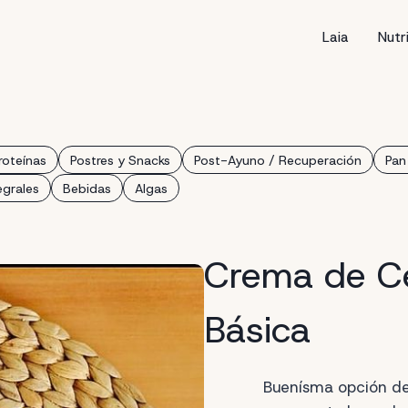
Laia
Nutr
roteínas
Postres y Snacks
Post-Ayuno / Recuperación
Pan
egrales
Bebidas
Algas
Crema de Ce
Básica
Buenísma opción de 