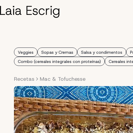
Saltar
al
contenido
Veggies
Sopas y Cremas
Salsa y condimentos
P
Combo (cereales integrales con proteínas)
Cereales int
Recetas
Mac & Tofuchesse