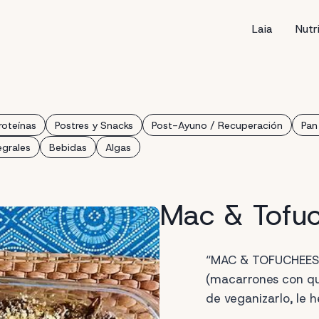
Laia
Nutr
roteínas
Postres y Snacks
Post-Ayuno / Recuperación
Pan
egrales
Bebidas
Algas
Mac & Tofu
“MAC & TOFUCHEESE”
(macarrones con qu
de veganizarlo, le 