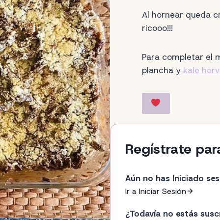
Al hornear queda c
ricooo!!!
Para completar el m
plancha y
kale herv
Regístrate par
Aún no has Iniciado ses
Ir a Iniciar Sesión
¿Todavía no estás susc