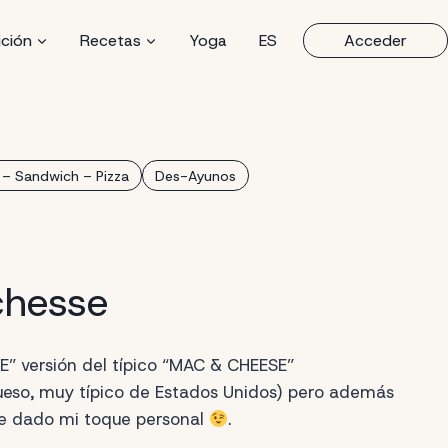
ición
Recetas
Yoga
ES
Acceder
 – Sandwich – Pizza
Des-Ayunos
chesse
 versión del típico “MAC & CHEESE”
eso, muy típico de Estados Unidos) pero además
he dado mi toque personal
.