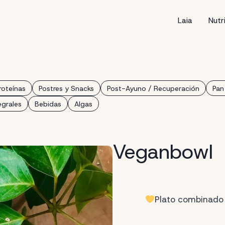
Laia
Nutr
roteínas
Postres y Snacks
Post-Ayuno / Recuperación
Pan
egrales
Bebidas
Algas
Veganbowl
Plato combinado