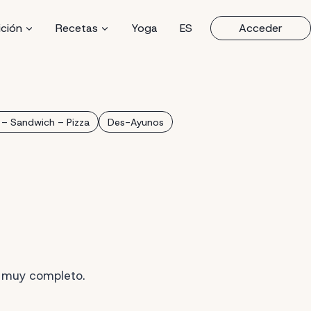
ición
Recetas
Yoga
ES
Acceder
 – Sandwich – Pizza
Des-Ayunos
 muy completo.