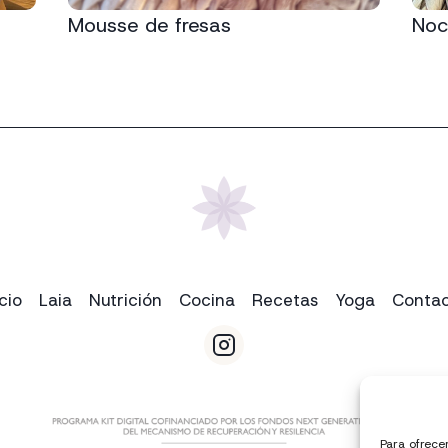
Mousse de fresas
Noci
icio
Laia
Nutrición
Cocina
Recetas
Yoga
Conta
Para ofrece