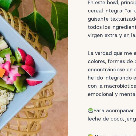
En este bowl, princ
cereal integral “arr
guisante texturizad
todos los ingredient
virgen extra y en la
La verdad que me en
colores, formas de
encontrándose en el
he ido integrando 
con la macrobiotica 
emocional y menta
Para acompañar 
leche de coco, jengi