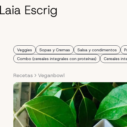
Saltar
al
contenido
Veggies
Sopas y Cremas
Salsa y condimentos
P
Combo (cereales integrales con proteínas)
Cereales int
Recetas
Veganbowl